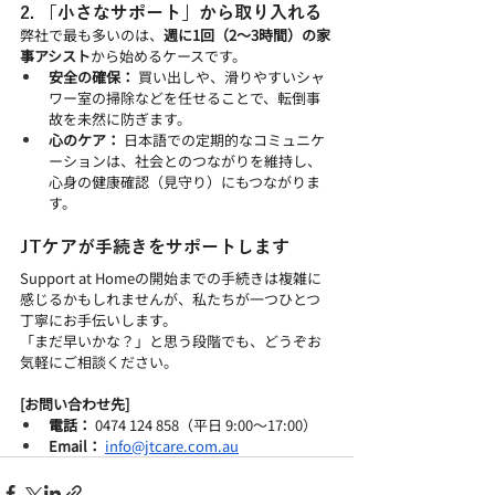
2. 「小さなサポート」から取り入れる
弊社で最も多いのは、
週に1回（2～3時間）の家
事アシスト
から始めるケースです。
安全の確保：
 買い出しや、滑りやすいシャ
ワー室の掃除などを任せることで、転倒事
故を未然に防ぎます。
心のケア：
 日本語での定期的なコミュニケ
ーションは、社会とのつながりを維持し、
心身の健康確認（見守り）にもつながりま
す。
JTケアが手続きをサポートします
Support at Homeの開始までの手続きは複雑に
感じるかもしれませんが、私たちが一つひとつ
丁寧にお手伝いします。
「まだ早いかな？」と思う段階でも、どうぞお
気軽にご相談ください。
[お問い合わせ先]
電話：
 0474 124 858（平日 9:00〜17:00）
Email：
info@jtcare.com.au